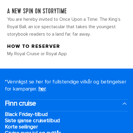
A NEW SPIN ON STORYTIME
You are hereby invited to Once Upon a Time: The King’s
Royal Ball, an ice spectacular that takes the youngest
storybook readers to a land far, far away.
HOW TO RESERVER
My Royal Cruise or Royal App
*Vennligst se her for fullstendige vilkår og betingelser
for kampanjer.
her
.
Finn cruise
Black Friday-tilbud
Siste sjanse cruisetilbud
Korte seilinger