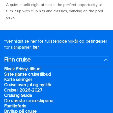
A quiet, starlit night at sea is the perfect opportunity to
turn it up with club hits and classics, dancing on the pool
deck.
*Vennligst se her for fullstendige vilkår og betingelser
for kampanjer.
her
.
Finn cruise
Black Friday-tilbud
Siste sjanse cruisetilbud
Korte seilinger
Cruise over jul-og nyttår
Cruise i 2026-2027
Cruising Guide
De største cruiseskipene
Familieferie
Bryllup på cruise