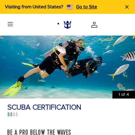
Visiting from United States?
Go to Site
1
of
4
SCUBA CERTIFICATION
$$
BE A PRO BELOW THE WAVES