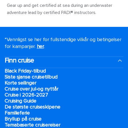
Gear up and get certified at sea during an underwater
adventure lead by certified PADI® instructors.
*Vennligst se her for fullstendige vilkår og betingelser
for kampanjer.
her
.
Finn cruise
Black Friday-tilbud
Siste sjanse cruisetilbud
Korte seilinger
Cruise over jul-og nyttår
Cruise i 2026-2027
Cruising Guide
De største cruiseskipene
Familieferie
Bryllup på cruise
Temabaserte cruisereiser