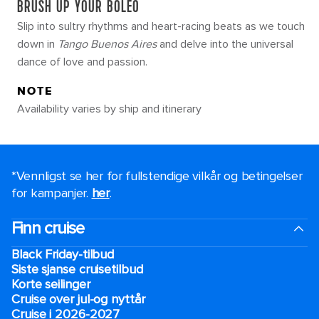
BRUSH UP YOUR BOLEO
Slip into sultry rhythms and heart-racing beats as we touch
down in
Tango Buenos Aires
and delve into the universal
dance of love and passion.
NOTE
Availability varies by ship and itinerary
*Vennligst se her for fullstendige vilkår og betingelser
for kampanjer.
her
.
Finn cruise
Black Friday-tilbud
Siste sjanse cruisetilbud
Korte seilinger
Cruise over jul-og nyttår
Cruise i 2026-2027