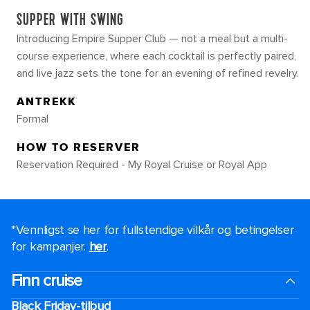
SUPPER WITH SWING
Introducing Empire Supper Club — not a meal but a multi-
course experience, where each cocktail is perfectly paired,
and live jazz sets the tone for an evening of refined revelry.
ANTREKK
Formal
HOW TO RESERVER
Reservation Required - My Royal Cruise or Royal App
*Vennligst se her for fullstendige vilkår og betingelser
for kampanjer.
her
.
Finn cruise
Black Friday-tilbud