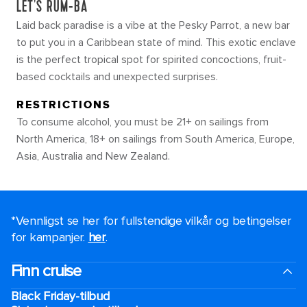
LET'S RUM-BA
Laid back paradise is a vibe at the Pesky Parrot, a new bar
to put you in a Caribbean state of mind. This exotic enclave
is the perfect tropical spot for spirited concoctions, fruit-
based cocktails and unexpected surprises.
RESTRICTIONS
To consume alcohol, you must be 21+ on sailings from
North America, 18+ on sailings from South America, Europe,
Asia, Australia and New Zealand.
*Vennligst se her for fullstendige vilkår og betingelser
for kampanjer.
her
.
Finn cruise
Black Friday-tilbud