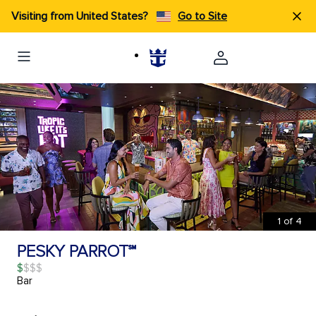
Visiting from United States?
Go to Site
1
of
4
PESKY PARROT℠
$
Bar