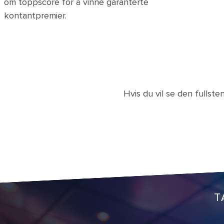
om toppscore for å vinne garanterte
kontantpremier.
Hvis du vil se den fullst
T