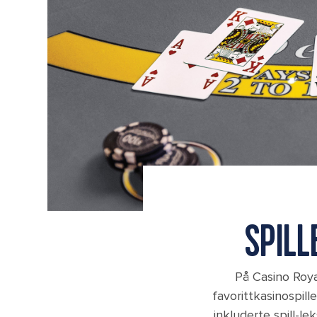
SPILL
På Casino Roya
favorittkasinospill
inkluderte spill-l