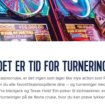
DET ER TID FOR TURNERIN
kasinocruise, er det ingen som lager like mye action som 
r du alle favorittkasinospillene dine – og turneringer me
 Fra blackjack og Texas Hold ‘Em-poker til slotmaskiner, e
 turneringer på de fleste cruise, hvor du kan prøve lykken