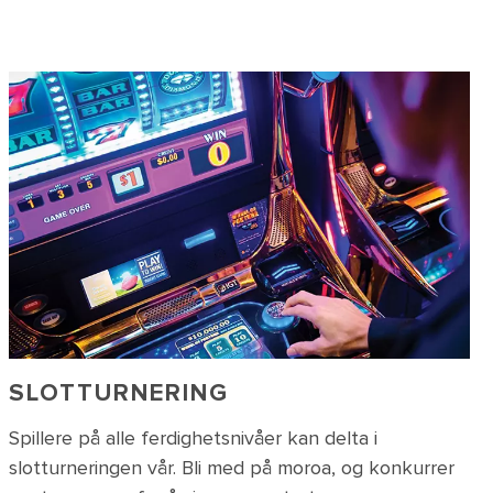
SLOTTURNERING
Spillere på alle ferdighetsnivåer kan delta i
slotturneringen vår. Bli med på moroa, og konkurrer