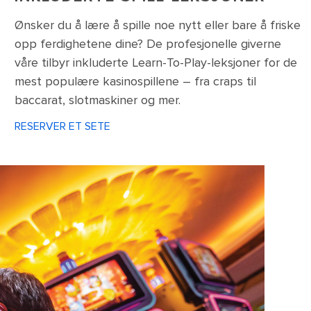
Ønsker du å lære å spille noe nytt eller bare å friske
opp ferdighetene dine? De profesjonelle giverne
våre tilbyr inkluderte Learn-To-Play-leksjoner for de
mest populære kasinospillene – fra craps til
baccarat, slotmaskiner og mer.
RESERVER ET SETE