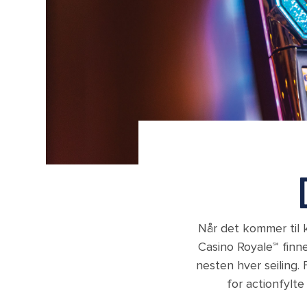
Når det kommer til 
Casino Royale℠ finne
nesten hver seiling.
for actionfylte