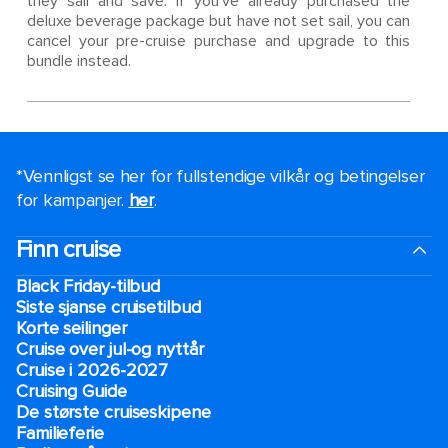
they sail and save. If you’ve already purchased the
deluxe beverage package but have not set sail, you can
cancel your pre-cruise purchase and upgrade to this
bundle instead.
*Vennligst se her for fullstendige vilkår og betingelser
for kampanjer.
her
.
Finn cruise
Black Friday-tilbud
Siste sjanse cruisetilbud
Korte seilinger
Cruise over jul-og nyttår
Cruise i 2026-2027
Cruising Guide
De største cruiseskipene
Familieferie