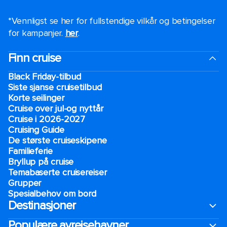
*Vennligst se her for fullstendige vilkår og betingelser
for kampanjer.
her
.
Finn cruise
Black Friday-tilbud
Siste sjanse cruisetilbud
Korte seilinger
Cruise over jul-og nyttår
Cruise i 2026-2027
Cruising Guide
De største cruiseskipene
Familieferie
Bryllup på cruise
Temabaserte cruisereiser
Grupper
Spesialbehov om bord
Destinasjoner
Populære avreisehavner