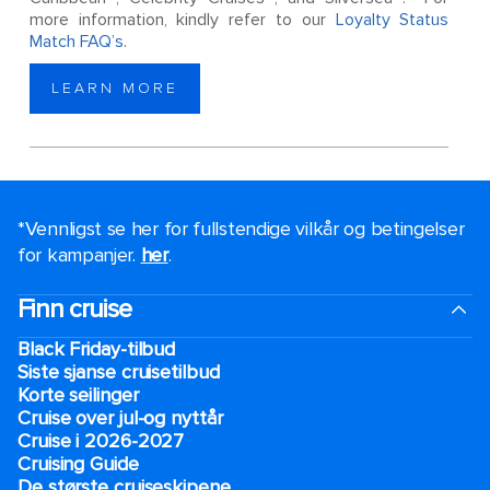
more information, kindly refer to our
Loyalty Status
Match FAQ’s
.
LEARN MORE
*Vennligst se her for fullstendige vilkår og betingelser
for kampanjer.
her
.
Finn cruise
Black Friday-tilbud
Siste sjanse cruisetilbud
Korte seilinger
Cruise over jul-og nyttår
Cruise i 2026-2027
Cruising Guide
De største cruiseskipene