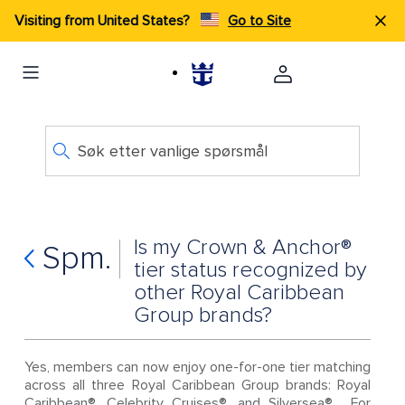
Visiting from United States?
Go to Site
Søk etter vanlige spørsmål
Is my Crown & Anchor®
Spm.
tier status recognized by
other Royal Caribbean
Group brands?
Yes, members can now enjoy one-for-one tier matching
across all three Royal Caribbean Group brands: Royal
Caribbean®, Celebrity Cruises®, and Silversea®. For