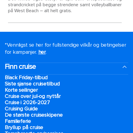
strandcricket på begge strendene samt volleyballbaner
på West Beach – alt helt gratis.
*Vennligst se her for fullstendige vilkår og betingelser
for kampanjer.
her
.
Finn cruise
Black Friday-tilbud
Siste sjanse cruisetilbud
Korte seilinger
Cruise over jul-og nyttår
Cruise i 2026-2027
Cruising Guide
De største cruiseskipene
Familieferie
Bryllup på cruise