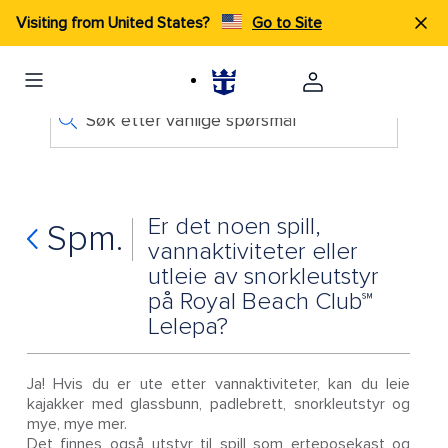
Visiting from United States?
Go to Site
Søk etter vanlige spørsmål
Er det noen spill,
Spm.
vannaktiviteter eller
utleie av snorkleutstyr
på Royal Beach Club℠
Lelepa?
Ja! Hvis du er ute etter vannaktiviteter, kan du leie
kajakker med glassbunn, padlebrett, snorkleutstyr og
mye, mye mer.
Det finnes også utstyr til spill som erteposekast og