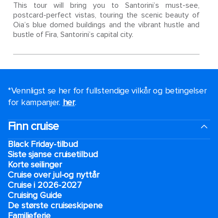
This tour will bring you to Santorini’s must-see,
postcard-perfect vistas, touring the scenic beauty of
Oia’s blue domed buildings and the vibrant hustle and
bustle of Fira, Santorini’s capital city.
*Vennligst se her for fullstendige vilkår og betingelser
for kampanjer.
her
.
Finn cruise
Black Friday-tilbud
Siste sjanse cruisetilbud
Korte seilinger
Cruise over jul-og nyttår
Cruise i 2026-2027
Cruising Guide
De største cruiseskipene
Familieferie