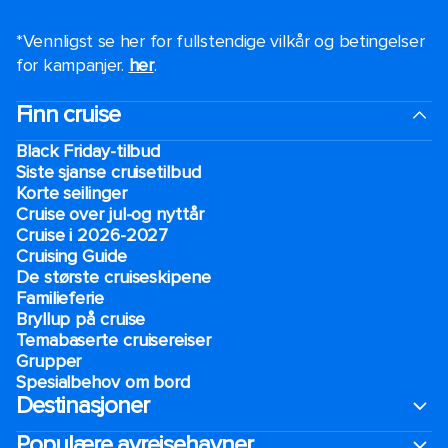
*Vennligst se her for fullstendige vilkår og betingelser
for kampanjer.
her
.
Finn cruise
Black Friday-tilbud
Siste sjanse cruisetilbud
Korte seilinger
Cruise over jul-og nyttår
Cruise i 2026-2027
Cruising Guide
De største cruiseskipene
Familieferie
Bryllup på cruise
Temabaserte cruisereiser
Grupper
Spesialbehov om bord
Destinasjoner
Populære avreisehavner