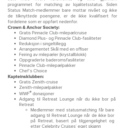
programmet for matching av lojalitetsstatus. Siden
Status Match-medlemmer bare mottar nivået og ikke
de tilknyttede poengene, er de ikke kvalifisert for
fordelene som er oppført nedenfor.
Crown & Anchor Society:
Gratis Pinnacle Club-milepælcruise
Diamond Plus- og Pinnacle Club-fasiliteter
Reduksjon i singeltillegg
Arrangementet Skål med en offiser
Feiring av milepæler (krystallblokk)
Oppgraderte baderomsfasiliteter
Pinnacle Club-milepælpakker
Chef’s Choice
Kapteinsklubben:
Gratis Zenith-cruise
Zenith-milepælpakker
®
WWF
donasjoner
Adgang til Retreat Lounge når du ikke bor på
Retreat
Medlemmer med statusmatching får bare
adgang til Retreat Lounge når de ikke bor
på Retreat, basert på tilgjengelighet og
etter Celebrity Cruises’ eget skjønn