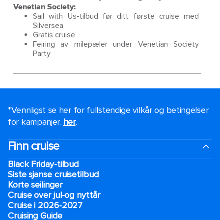
Venetian Society:
Sail with Us-tilbud før ditt første cruise med
Silversea
Gratis cruise
Feiring av milepæler under Venetian Society
Party
*Vennligst se her for fullstendige vilkår og betingelser
for kampanjer.
her
.
Finn cruise
Black Friday-tilbud
Siste sjanse cruisetilbud
Korte seilinger
Cruise over jul-og nyttår
Cruise i 2026-2027
Cruising Guide