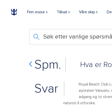
Finn cruise
Tilbud
Våre skip
De
Søk etter vanlige spørsmå
Spm.
Hva er Ro
Svar
Royal Beach Club Le
øystaten Vanuatu, s
adgang og to strend
natursti å utforske.