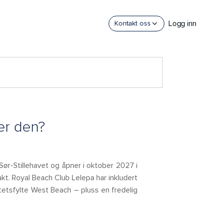
Logg inn
Kontakt oss
er den?
Sør-Stillehavet og åpner i oktober 2027 i
akt. Royal Beach Club Lelepa har inkludert
itetsfylte West Beach – pluss en fredelig