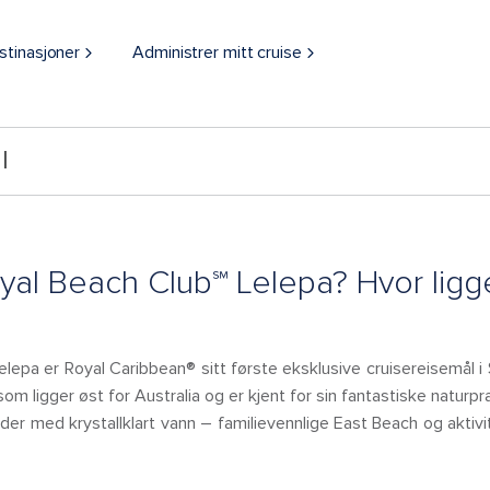
stinasjoner
Administrer mitt cruise
l
yal Beach Club℠ Lelepa? Hvor ligg
lepa er Royal Caribbean® sitt første eksklusive cruisereisemål i 
om ligger øst for Australia og er kjent for sin fantastiske naturpr
er med krystallklart vann – familievennlige East Beach og aktiv