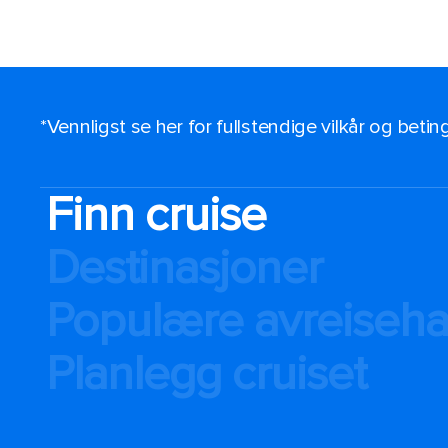
*Vennligst se her for fullstendige vilkår og beti
Finn cruise
Destinasjoner
Populære avreiseh
Planlegg cruiset