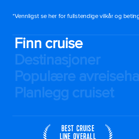
*Vennligst se her for fullstendige vilkår og beti
Finn cruise
Destinasjoner
Populære avreiseh
Planlegg cruiset