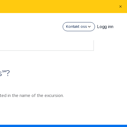
Logg inn
Kontakt oss
s℠?
noted in the name of the excursion.