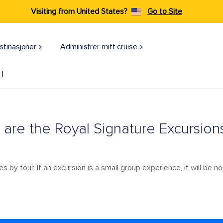
Visiting from United States?
Go to Site
stinasjoner
Administrer mitt cruise
l
 are the Royal Signature Excursion
s by tour. If an excursion is a small group experience, it will be 