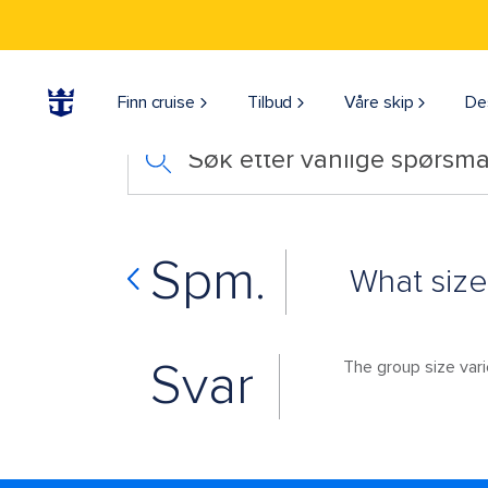
Finn cruise
Tilbud
Våre skip
De
Søk etter vanlige spørsmå
Spm.
What size
Svar
The group size varie