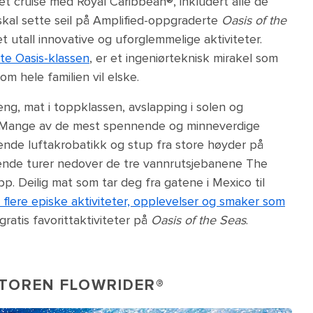
 et cruise med Royal Caribbean®, inkludert alle de
 skal sette seil på Amplified-oppgraderte
Oasis of the
et utall innovative og uforglemmelige aktiviteter.
te Oasis-klassen
, er et ingeniørteknisk mirakel som
som hele familien vil elske.
fleng, mat i toppklassen, avslapping i solen og
t? Mange av de mest spennende og minneverdige
ende luftakrobatikk og stup fra store høyder på
nde turer nedover de tre vannrutsjebanene The
p. Deilig mat som tar deg fra gatene i Mexico til
flere episke aktiviteter, opplevelser og smaker som
gratis favorittaktiviteter på
Oasis of the Seas
.
ATOREN FLOWRIDER®