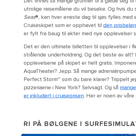
Det finnes så mange grunner til å glede seg til
utrolige reisemålene du vil besøke. Og hvis du
Seas
®, kan hver eneste dag til sjøs fylles med 
Cruiseskipet som er opphavet til
den prisbeløn
er fylt fra baug til akter med nye opplevelser 
Det er den ultimate billetten til opplevelser i 
strålende underholdning. Og det beste av al
opplevelsene på skipet er helt gratis. Imponer
AquaTheater? Jepp. Så mange adrenalinpumpe
Perfect Storm℠ som du bare klarer? Trippelt jep
pizzeriaene i New York? Selvsagt. Og så
mange 
er inkludert i cruiseprisen
. Her er noen av våre 
RI PÅ BØLGENE I SURFESIMUL