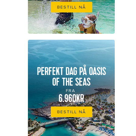
BESTILL NÅ
PERFEKT DAG PÅ OASIS
OF THE SEAS
FRA
6.960KR
BESTILL NÅ