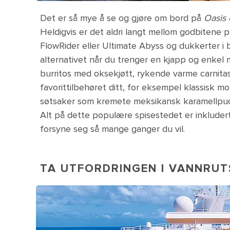
Det er så mye å se og gjøre om bord på
Oasis 
Heldigvis er det aldri langt mellom godbitene p
FlowRider eller Ultimate Abyss og dukkerter i 
alternativet når du trenger en kjapp og enkel m
burritos med oksekjøtt, rykende varme carni
favorittilbehøret ditt, for eksempel klassisk 
søtsaker som kremete meksikansk karamellpudd
Alt på dette populære spisestedet er inkludert 
forsyne seg så mange ganger du vil.
TA UTFORDRINGEN I VANNRUT