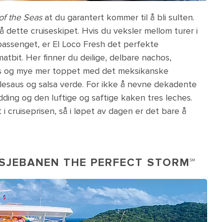
of the Seas
at du garantert kommer til å bli sulten.
å dette cruiseskipet. Hvis du veksler mellom turer i
bassenget, er El Loco Fresh det perfekte
atbit. Her finner du deilige, delbare nachos,
tas og mye mer toppet med det meksikanske
molesaus og salsa verde. For ikke å nevne dekadente
ing og den luftige og saftige kaken tres leches.
i cruiseprisen, så i løpet av dagen er det bare å
SJEBANEN THE PERFECT STORM℠