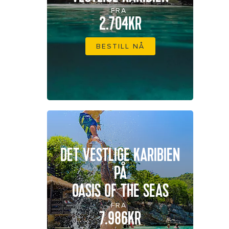
FRA
2.704KR
BESTILL NÅ
DET VESTLIGE KARIBIEN
PÅ
OASIS OF THE SEAS
FRA
7.986KR