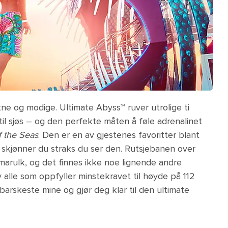
tne og modige. Ultimate Abyss℠ ruver utrolige ti
til sjøs – og den perfekte måten å føle adrenalinet
f the Seas
. Den er en av gjestenes favoritter blant
 skjønner du straks du ser den. Rutsjebanen over
marulk, og det finnes ikke noe lignende andre
 alle som oppfyller minstekravet til høyde på 112
barskeste mine og gjør deg klar til den ultimate