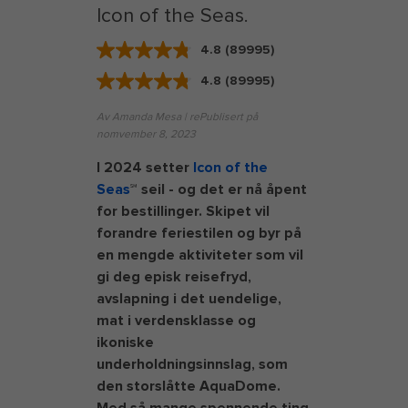
Icon of the Seas.
4.8
(89995)
Read
89995
4.8
(89995)
Reviews.
Read
Same
89995
page
Reviews.
Av Amanda Mesa | rePublisert på
link.
Same
nomvember 8, 2023
page
link.
I 2024 setter
Icon of the
Seas
℠ seil - og det er nå åpent
for bestillinger. Skipet vil
forandre feriestilen og byr på
en mengde aktiviteter som vil
gi deg episk reisefryd,
avslapning i det uendelige,
mat i verdensklasse og
ikoniske
underholdningsinnslag, som
den storslåtte AquaDome.