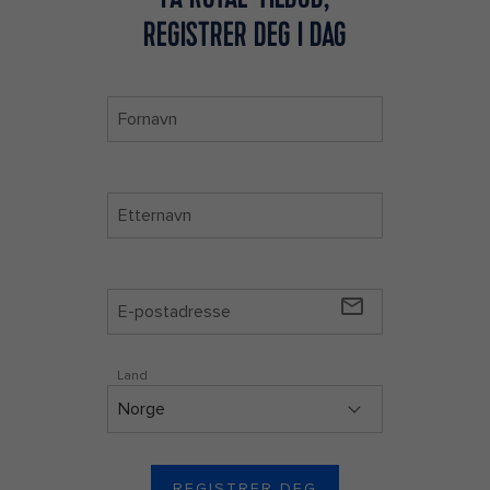
REGISTRER DEG I DAG
mail_outline
Land
REGISTRER DEG