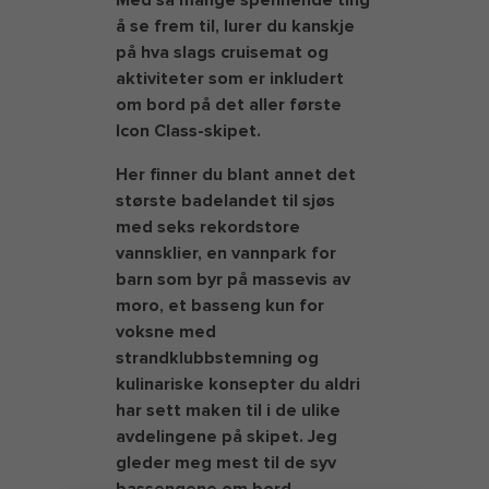
Med så mange spennende ting
å se frem til, lurer du kanskje
på hva slags cruisemat og
aktiviteter som er inkludert
om bord på det aller første
Icon Class-skipet.
Her finner du blant annet det
største badelandet til sjøs
med seks rekordstore
vannsklier, en vannpark for
barn som byr på massevis av
moro, et basseng kun for
voksne med
strandklubbstemning og
kulinariske konsepter du aldri
har sett maken til i de ulike
avdelingene på skipet. Jeg
gleder meg mest til de syv