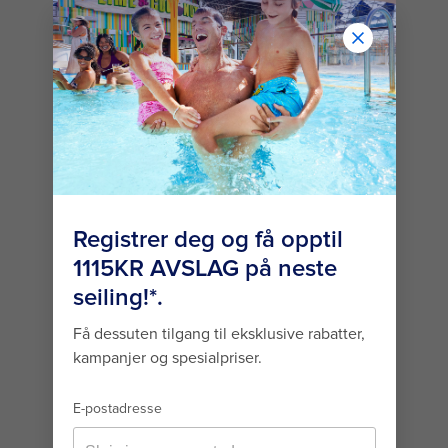
bassengene om bord,
deriblant det aller største
bassenget til havs og den
største swim-up-baren. Og
dette er bare begynnelsen på
hva det aller første skipet i
Icon-klassen har å by på.
HVA ER (GRATIS)
INKLUDERT I ET
CRUISE PÅ ICON OF