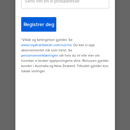
THE SEAS?
Du er spent og klar til å bestille en
tur med det største skipet som
har gått til sjøs noensinne. Men
det viktigste først: Hva er
inkludert i en cruiseferie på Icon of
the Seas℠? På Icon of the Seas er
det så mye spennende å finne på,
alt fra mat til underholdning, og
mye av dette er inkludert i
cruiseprisen. Når det er sagt, kan
det være overveldende å legge
en plan for hvordan du skal fylle
hvert øyeblikk om bord. Her er et
tips: Start først med å sette deg
inn i hva som er inkludert i
cruiseprisen, og hvilke aktiviteter