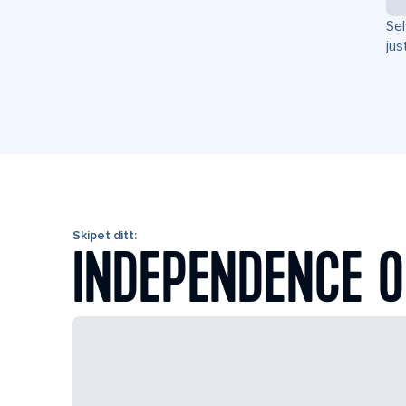
Sel
jus
Skipet ditt:
INDEPENDENCE O