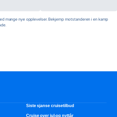
tt med mange nye opplevelser. Bekjemp motstanderen i en kamp
ade.
Siste sjanse cruisetilbud
Cruise over jul-og nyttår