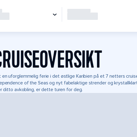
CRUISEOVERSIKT
 en uforglemmelig ferie i det østlige Karibien på et 7 netters cruis
ependence of the Seas og nyt fabelaktige strender og krystallkla
er ditto avkobling, er dette turen for deg.