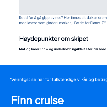
Redd for å gå glipp av noe? Her finnes alt du kan drø
med lasere som gløder i mørket, i Battle for Planet Z
Høydepunkter om skipet
Mat og barer
Show og underholdning
Aktiviteter om bord
*Vennligst se her for fullstendige vilkår og beti
Finn cruise