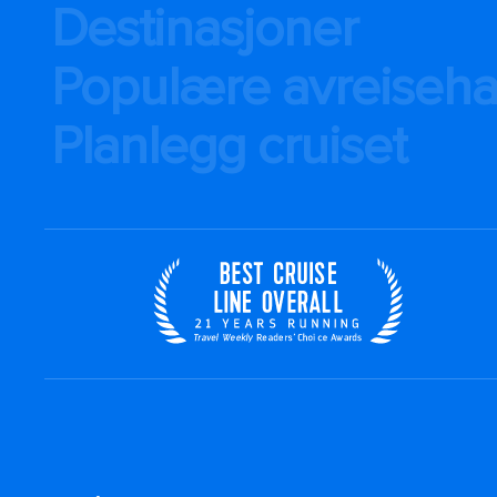
Destinasjoner
Populære avreiseh
Planlegg cruiset