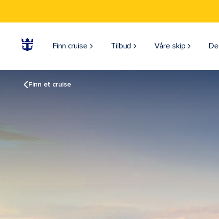
Finn cruise
Tilbud
Våre skip
De
Finn et cruise