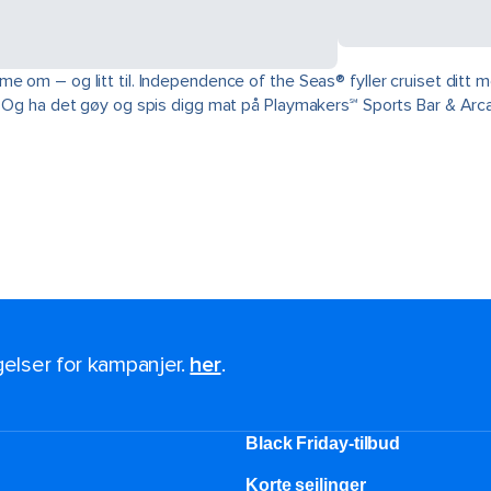
mme om – og litt til. Independence of the Seas® fyller cruiset di
℠. Og ha det gøy og spis digg mat på Playmakers℠ Sports Bar & Arc
ngelser for kampanjer.
her
.
Black Friday-tilbud
Korte seilinger