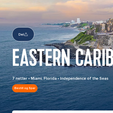
Del
EASTERN CARI
7 netter
•
Miami, Florida
•
Independence of the Seas
Bestill og Spar