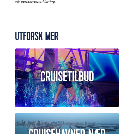
vår
personvernerklæring
.
UTFORSK MER
CRUISETILBUD