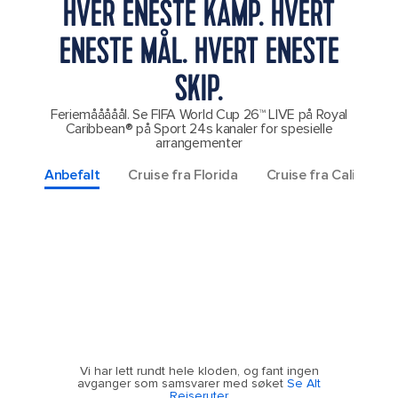
HVER ENESTE KAMP. HVERT
ENESTE MÅL. HVERT ENESTE
SKIP.
Feriemååååål. Se FIFA World Cup 26™ LIVE på Royal
Caribbean® på Sport 24s kanaler for spesielle
arrangementer
Anbefalt
Cruise fra Florida
Cruise fra California
Vi har lett rundt hele kloden, og fant ingen
avganger som samsvarer med søket
Se Alt
Reiseruter