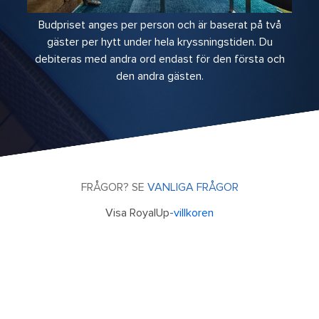
Budpriset anges per person och är baserat på två
gäster per hytt under hela kryssningstiden. Du
debiteras med andra ord endast för den första och
den andra gästen.
FRÅGOR? SE
VANLIGA FRÅGOR
Visa RoyalUp
-villkoren