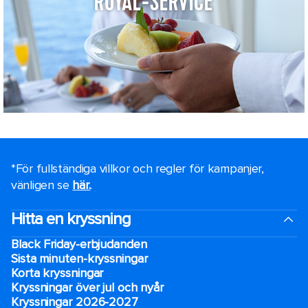
ROYAL-SERVICE
*För fullständiga villkor och regler för kampanjer,
vänligen se
här.
.
Hitta en kryssning
Black Friday-erbjudanden
Sista minuten-kryssningar
Korta kryssningar
Kryssningar över jul och nyår
Kryssningar 2026-2027