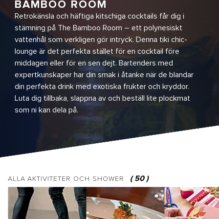
BAMBOO ROOM
Retrokänsla och häftiga kitschiga cocktails får dig i
stämning på The Bamboo Room – ett polynesiskt
vattenhål som verkligen gör intryck. Denna tiki chic-
lounge är det perfekta stället för en cocktail före
middagen eller för en sen dejt. Bartenders med
expertkunskaper har din smak i åtanke när de blandar
din perfekta drink med exotiska frukter och kryddor.
Luta dig tillbaka, slappna av och beställ lite plockmat
som ni kan dela på.
(
50
)
ALLA
AKTIVITETER OCH SHOWER