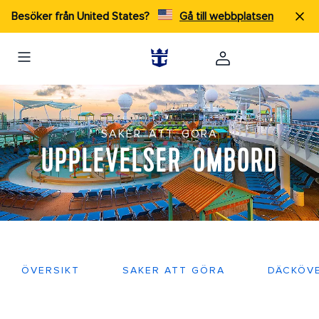
Besöker från United States?
Gå till webbplatsen
SAKER ATT GÖRA
UPPLEVELSER OMBORD
ÖVERSIKT
SAKER ATT GÖRA
DÄCKÖV