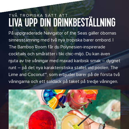
TVÅ TROPISKA SÄTT ATT
LIVA UPP DIN DRINKBESTÄLLNING
På uppgraderade Navigator of the Seas gäller öbornas
sinnesstämning med två nya tropiska barer ombord. I
The Bamboo Room får du Polynesien-inspirerade
cocktails och smårätter i tiki chic-miljö. Du kan även
njuta av tre våningar med maxad karibisk smak – dygnet
runt – på det nya karakteristiska stället vid poolen, The
Lime and Coconut℠, som erbjuder barer på de första två
våningarna och ett soldäck på taket på tredje våningen.