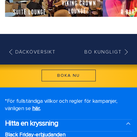
VIKING CROWN
LOUNGE
SUITE LOUNGE
R BAR
®
DÄCKÖVERSIKT
BO KUNGLIGT
BOKA NU
*För fullständiga villkor och regler för kampanjer,
vänligen se
här.
.
Hitta en kryssning
Black Friday-erbjudanden