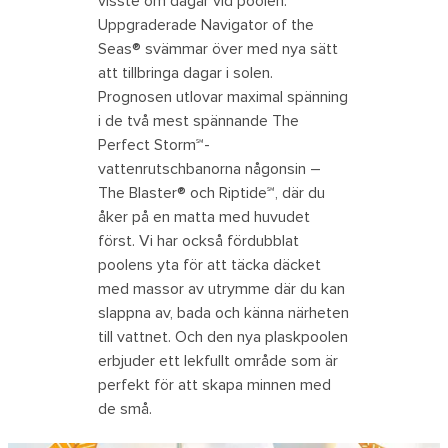
visste om dagar vid poolen.
Uppgraderade Navigator of the
Seas® svämmar över med nya sätt
att tillbringa dagar i solen.
Prognosen utlovar maximal spänning
i de två mest spännande The
Perfect Storm℠-
vattenrutschbanorna någonsin –
The Blaster® och Riptide℠, där du
åker på en matta med huvudet
först. Vi har också fördubblat
poolens yta för att täcka däcket
med massor av utrymme där du kan
slappna av, bada och känna närheten
till vattnet. Och den nya plaskpoolen
erbjuder ett lekfullt område som är
perfekt för att skapa minnen med
de små.