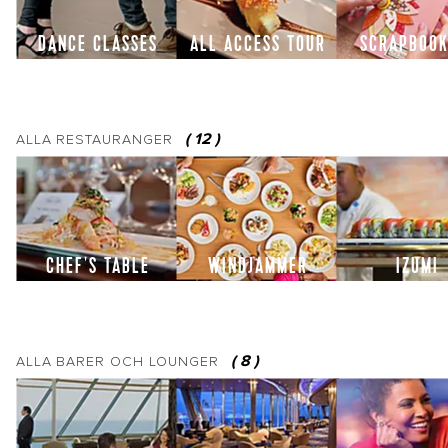
DANCE CLASSES
ALL ACCESS TOUR
SCRAPBOOK
(
12
)
ALLA
RESTAURANGER
CHEF'S TABLE
WINDJAMMER
IZUMI
(
8
)
ALLA
BARER OCH LOUNGER