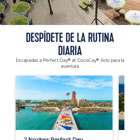
DESPÍDETE DE LA RUTINA
DIARIA
Escapadas a Perfect Day® at CocoCay®, listo para la
aventura
2 Noches Perfect Day
3 No