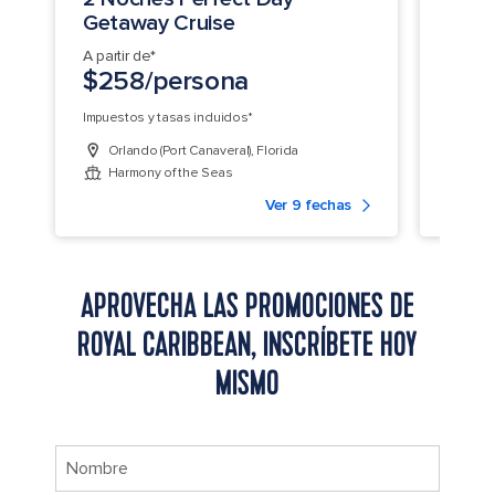
Getaway Cruise
Day 
A partir de*
A parti
$258/persona
$34
Impuestos y tasas incluidos*
Impuest
Orlando (Port Canaveral), Florida
Miam
Harmony of the Seas
Allu
Ver 9 fechas
APROVECHA LAS PROMOCIONES DE
ROYAL CARIBBEAN, INSCRÍBETE HOY
MISMO