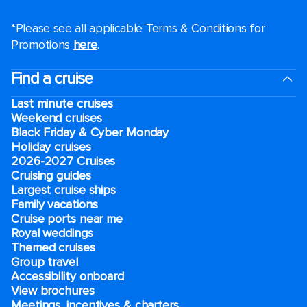
*Please see all applicable Terms & Conditions for
Promotions
here
.
Find a cruise
Last minute cruises
Weekend cruises
Black Friday & Cyber Monday
Holiday cruises
2026-2027 Cruises
Cruising guides
Largest cruise ships
Family vacations
Cruise ports near me
Royal weddings
Themed cruises
Group travel
Accessibility onboard
View brochures
Meetings, incentives & charters​