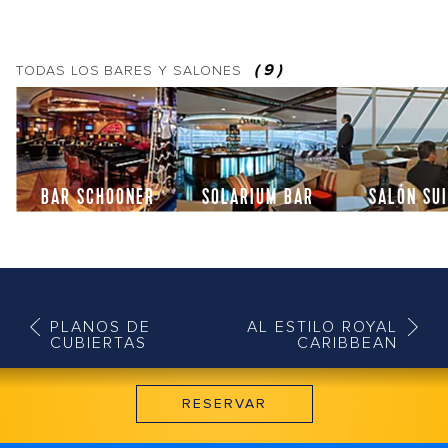
(
9
)
TODAS LOS
BARES Y SALONES
BAR SCHOONER
SOLARIUM BAR
SALÓN SU
PLANOS DE
AL ESTILO ROYAL
CUBIERTAS
CARIBBEAN
RESERVAR