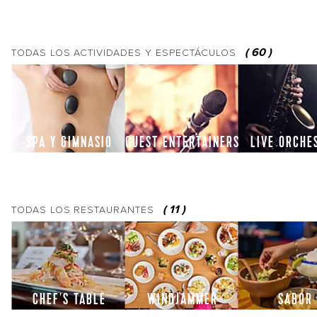
(
60
)
TODAS LOS
ACTIVIDADES Y ESPECTÁCULOS
SPA Y GIMNASIO
GUEST ENTERTAINERS
LIVE ORCHE
(
11
)
TODAS LOS
RESTAURANTES
CHEF'S TABLE
WINDJAMMER
SABOR