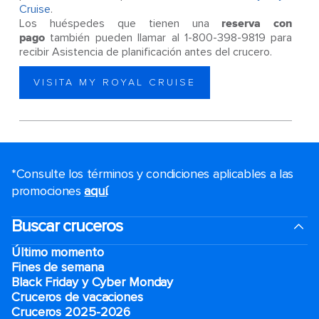
Cruise
.
Los huéspedes que tienen una
reserva con
pago
también pueden llamar al 1-800-398-9819 para
recibir Asistencia de planificación antes del crucero.
VISITA MY ROYAL CRUISE
*Consulte los términos y condiciones aplicables a las
promociones
aquí
.
Buscar cruceros
Último momento
Fines de semana
Black Friday y Cyber Monday
Cruceros de vacaciones
Cruceros 2025-2026