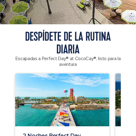
DESPÍDETE DE LA RUTINA
DIARIA
Escapadas a Perfect Day® at CocoCay®, listo para la
aventura
2 Noches Perfect Day
4 No