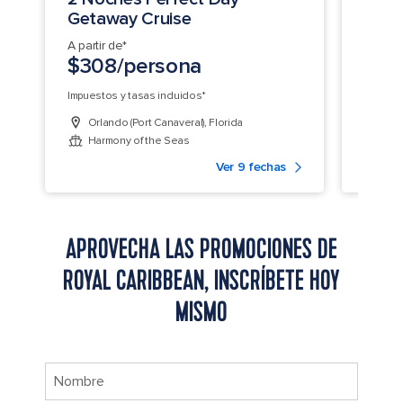
Getaway Cruise
Coco
A partir de*
A parti
$308/persona
$31
Impuestos y tasas incluidos*
Impuest
Orlando (Port Canaveral), Florida
Fort
Harmony of the Seas
Jew
Ver 9 fechas
APROVECHA LAS PROMOCIONES DE
ROYAL CARIBBEAN, INSCRÍBETE HOY
MISMO