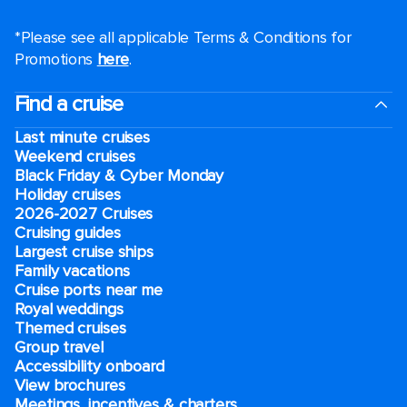
*Please see all applicable Terms & Conditions for
Promotions
here
.
Find a cruise
Last minute cruises
Weekend cruises
Black Friday & Cyber Monday
Holiday cruises
2026-2027 Cruises
Cruising guides
Largest cruise ships
Family vacations
Cruise ports near me
Royal weddings
Themed cruises
Group travel
Accessibility onboard
View brochures
Meetings, incentives & charters​