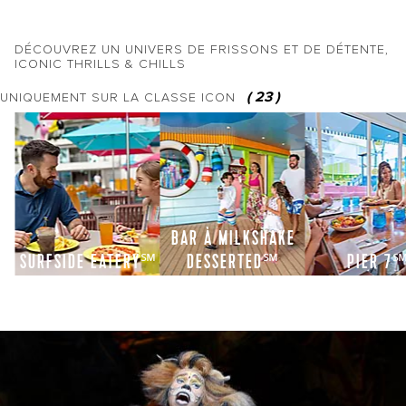
DÉCOUVREZ UN UNIVERS DE FRISSONS ET DE DÉTENTE,
ICONIC THRILLS & CHILLS
(
23
)
UNIQUEMENT SUR LA CLASSE ICON
BAR À MILKSHAKE
SURFSIDE EATERY℠
DESSERTED℠
PIER 7