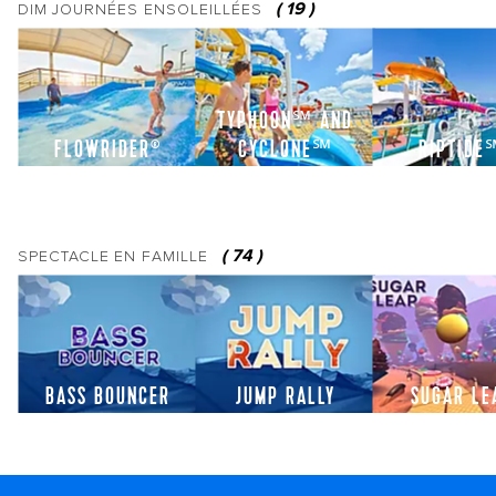
(
19
)
DIM
JOURNÉES ENSOLEILLÉES
TYPHOON℠ AND
FLOWRIDER
CYCLONE℠
RIPTIDE
®
(
74
)
SPECTACLE
EN FAMILLE
BASS BOUNCER
JUMP RALLY
SUGAR LE