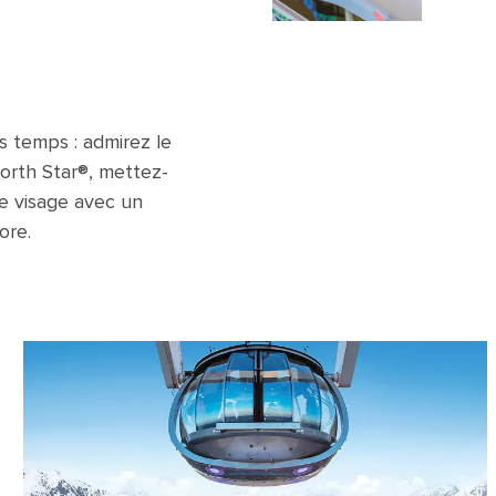
s temps : admirez le
North Star®, mettez-
re visage avec un
ore.