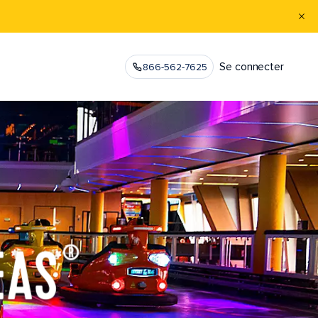
Se connecter
866-562-7625
EAS
®