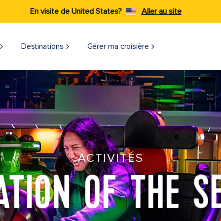
En visite de United States?
Aller au site
Destinations
Gérer ma croisière​
ACTIVITÉS
ATION OF THE S