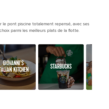
r le pont piscine totalement repensé, avec ses
oix parmi les meilleurs plats de la flotte.
TERRASS
GIOVANNI’S
STARBUCKS
PISCI
TALIAN KITCHEN
CAS