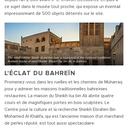
ce sujet dans le musée tout proche, qui expose un éventail
impressionnant de 500 objets déterrés sur le site.
The wind-catcher tower at sunset over a courtyard of the restored traditional
Arabian house of pearl trader Shaikh Isa bin Ali, in Bahrain
L'ÉCLAT DU BAHREÏN
Promenez-vous dans les ruelles et les chemins de Muharraq
pour y admirer les maisons traditionnelles bahreïnies
restaurées. La maison du Sheikh Isa bin Ali abrite quatre
cours et de magnifiques portes en bois sculptées. Le
Centre pour la culture et la recherche Sheikh Ebrahim Bin
Mohamed Al Khalifa, qui est l'ancienne maison d'un marchand
de perles réputé, est tout aussi spectaculaire.