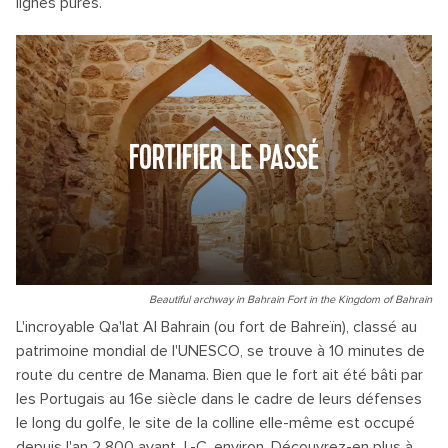
lignes pures.
FORTIFIER LE PASSÉ
Beautiful archway in Bahrain Fort in the Kingdom of Bahrain
L'incroyable Qa'lat Al Bahrain (ou fort de Bahreïn), classé au
patrimoine mondial de l'UNESCO, se trouve à 10 minutes de
route du centre de Manama. Bien que le fort ait été bâti par
les Portugais au 16e siècle dans le cadre de leurs défenses
le long du golfe, le site de la colline elle-même est occupé
depuis l'an 2 800 avant J.-C. environ. Découvrez-en plus à