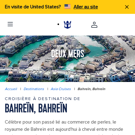
En visite de United States?
Aller au site
UN RÉCIT DE
DEUX MERS
Accueil
|
Destinations
|
Asia Cruises
|
Bahreïn, Bahreïn
CROISIÈRE À DESTINATION DE
BAHREÏN, BAHREÏN
Célèbre pour son passé lié au commerce de perles, le
royaume de Bahreïn est aujourd'hui à cheval entre monde