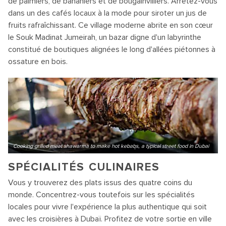
de palmiers, de bananiers et de bougainvilliers. Arrêtez-vous
dans un des cafés locaux à la mode pour siroter un jus de
fruits rafraîchissant. Ce village moderne abrite en son cœur
le Souk Madinat Jumeirah, un bazar digne d'un labyrinthe
constitué de boutiques alignées le long d'allées piétonnes à
ossature en bois.
Cooking grilled meat shawarma to make hot kebabs, a typical street food in Dubai
SPÉCIALITÉS CULINAIRES
Vous y trouverez des plats issus des quatre coins du
monde. Concentrez-vous toutefois sur les spécialités
locales pour vivre l'expérience la plus authentique qui soit
avec les croisières à Dubaï. Profitez de votre sortie en ville