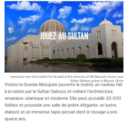
JOUEZ AU SULTAN
Impressive twin forts called Fort Al-Jalali at the entrance of Old Muscat's harbor near
Sultan Qaboos palace in Muscat, Oman
Visitez la Grande Mosquée (ouverte le matin), un cadeau fait
à la nation par le Sultan Qaboos et mêlant l'architecture
omanaise, islamique et moderne. Elle peut accueillir 20 000
fidèles et possède une salle de prière élégante, un lustre
élaboré et un immense tapis persan dont le tissage a pris
quatre ans.