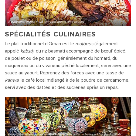
A traditional arabic meal with rice, meats, and sauces
SPÉCIALITÉS CULINAIRES
Le plat traditionnel d'Oman est le
majboos
(également
appelé
kabsa
), du riz basmati accompagné de bœuf épicé,
de poulet ou de poisson, généralement du homard, du
maquereau ou du vivaneau pêché localement, servi avec une
sauce au yaourt. Reprenez des forces avec une tasse de
kahwa
, le café local mélangé à de la poudre de cardamome,
servi avec des dattes et des sucreries après un repas.
Beautiful and colorful decorative lamp shade lanterns being sold at the Muttrah