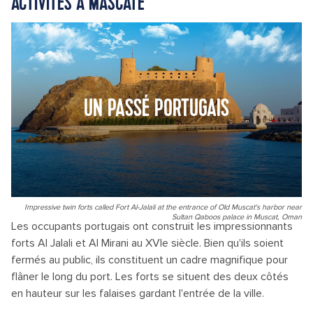
ACTIVITÉS À MASCATE
UN PASSÉ PORTUGAIS
Impressive twin forts called Fort Al-Jalali at the entrance of Old Muscat's harbor near
Sultan Qaboos palace in Muscat, Oman
Les occupants portugais ont construit les impressionnants
forts Al Jalali et Al Mirani au XVIe siècle. Bien qu'ils soient
fermés au public, ils constituent un cadre magnifique pour
flâner le long du port. Les forts se situent des deux côtés
en hauteur sur les falaises gardant l'entrée de la ville.