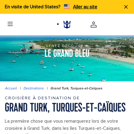
En visite de United States?
Aller au site
VENEZ DÉCOUVRIR
LE GRAND BLEU
Accueil
|
Destinations
|
Grand Turk, Turques-et-Caïques
CROISIÈRE À DESTINATION DE
GRAND TURK, TURQUES-ET-CAÏQUES
La première chose que vous remarquerez lors de votre
croisière à Grand Turk, dans les îles Turques-et-Caïques,