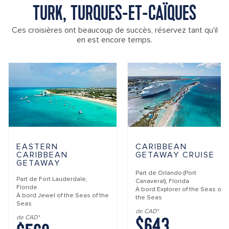
TURK, TURQUES-ET-CAÏQUES
Ces croisières ont beaucoup de succès, réservez tant qu'il
en est encore temps.
EASTERN
CARIBBEAN
CARIBBEAN
GETAWAY CRUISE
GETAWAY
Part de
Orlando (Port
Part de
Fort Lauderdale,
Canaveral), Florida
Floride
À bord
Explorer of the Seas of
À bord
Jewel of the Seas of the
the Seas
Seas
de CAD*
$643
de CAD*