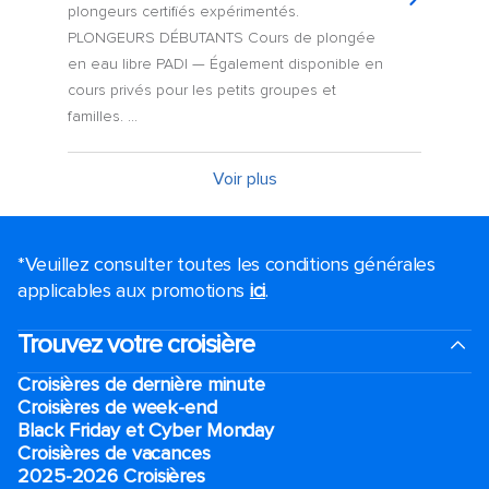
plongeurs certifiés expérimentés.
PLONGEURS DÉBUTANTS Cours de plongée
en eau libre PADI — Également disponible en
cours privés pour les petits groupes et
familles. ...
Voir plus
*Veuillez consulter toutes les conditions générales
applicables aux promotions
ici
.
Trouvez votre croisière
Croisières de dernière minute
Croisières de week-end
Black Friday et Cyber Monday
Croisières de vacances
2025-2026 Croisières