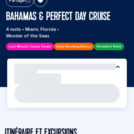
Partager
BAHAMAS & PERFECT DAY CRUISE
4 nuits
•
Miami, Florida
•
Wonder of the Seas
Last Minute Cruise Deals
Early Booking Bonus
Resident Rate
ITINÉRAIRE ET EXCURSIONS