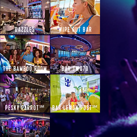
DAZZLES
WIPE OUT BAR
THE BAMBOO ROOM
BAR TWO70
PESKY PARROT℠
BAR LEMON POST℠