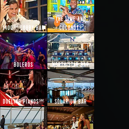
THE LIME AND
1400℠ LOBBY BAR
COCONUT
®
BOLEROS
NORTH STAR BAR
DUELING PIANOS℠
SOLARIUM BAR