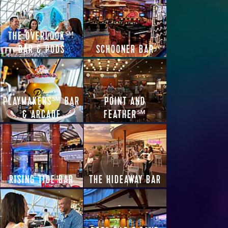
THE OVERLOOK℠
BAR & PODS
SCHOONER BAR
PLAYMAKERS℠ BAR
POINT AND
& ARCADE
FEATHER℠
RISING TIDE BAR
THE HIDEAWAY BAR