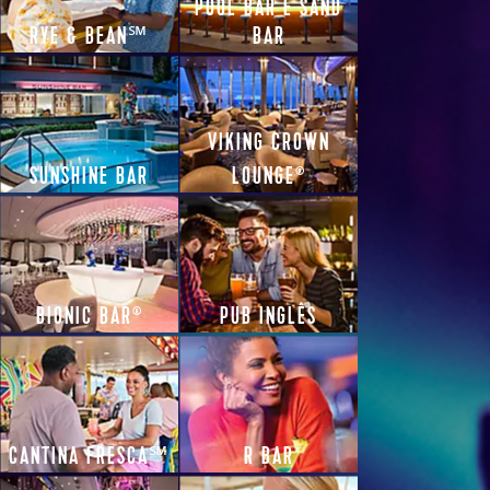
POOL BAR E SAND
RYE & BEAN℠
BAR
VIKING CROWN
SUNSHINE BAR
LOUNGE
®
BIONIC BAR
PUB INGLÊS
®
CANTINA FRESCA℠
R BAR