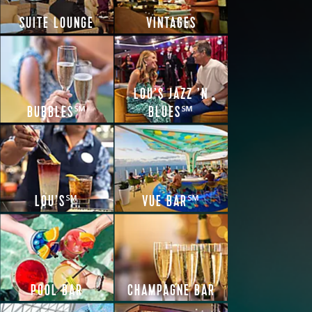
SUITE LOUNGE
VINTAGES
LOU’S JAZZ ’N
BUBBLES℠
BLUES℠
LOU’S℠
VUE BAR℠
POOL BAR
CHAMPAGNE BAR