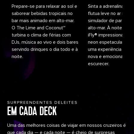
Prepare-se para relaxar ao sol e
Sinta a adrenalina enq
saborear bebidas tropicais no
flutua leve no ar no ún
bar mais animado em alto-mar.
simulador de paraqu
O The Lime and Coconut℠
alto-mar. À noite, o R
turbina o clima de férias com
iFly® impressiona com
DJs, música ao vivo e dois bares
neon espetaculares, c
servindo drinques o dia todo e à
uma experiência tota
noite.
nova e emocionante a
escurecer.
SURPREENDENTES DELEITES
EM CADA DECK
Uma das melhores coisas de viajar em nossos cruzeiros é
que cada dia — e cada noite — é cheio de surpresas