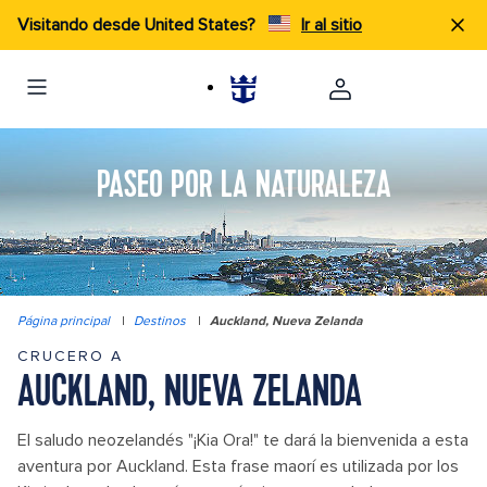
Visitando desde United States?
Ir al sitio
PASEO POR LA NATURALEZA
Página principal
|
Destinos
|
Auckland, Nueva Zelanda
CRUCERO A
AUCKLAND, NUEVA ZELANDA
El saludo neozelandés "¡Kia Ora!" te dará la bienvenida a esta
aventura por Auckland. Esta frase maorí es utilizada por los