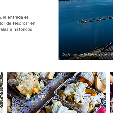
 la entrada es
dor de tesoros" en
ales e históricos
Docks near the Te Papa museum in W