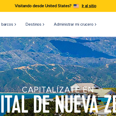
Visitando desde United States?
Ir al sitio
 barcos
Destinos
Administrar mi crucero
CAPITALÍZATE EN
ITAL DE NUEVA 