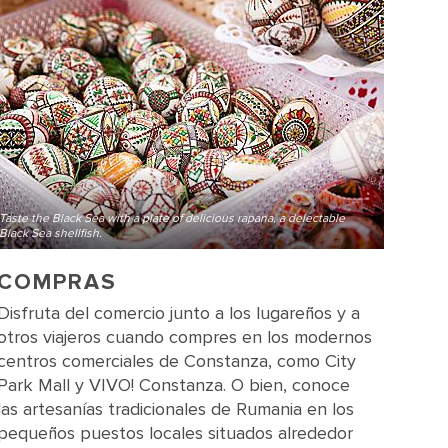
Taste the Black Sea with a plate of delicious rapana, a delectable
Black Sea shellfish.
COMPRAS
Disfruta del comercio junto a los lugareños y a
otros viajeros cuando compres en los modernos
centros comerciales de Constanza, como City
Park Mall y VIVO! Constanza. O bien, conoce
las artesanías tradicionales de Rumania en los
pequeños puestos locales situados alrededor