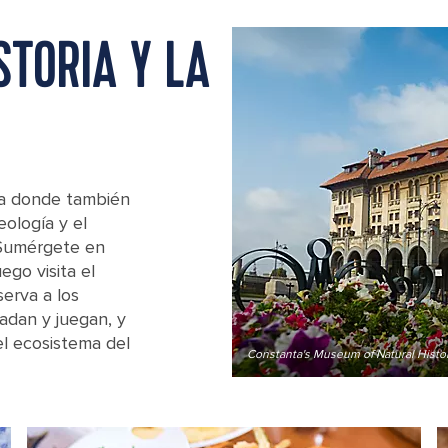
STORIA Y LA
ica donde también
ología y el
. Sumérgete en
ego visita el
serva a los
adan y juegan, y
el ecosistema del
Constanta's Museum of Natural Histor