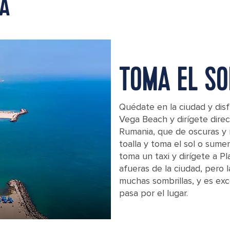
ZA
TOMA EL SO
Quédate en la ciudad y di
Vega Beach y dirígete dire
Rumania, que de oscuras y 
toalla y toma el sol o sumer
toma un taxi y dirígete a Pl
afueras de la ciudad, pero l
muchas sombrillas, y es ex
pasa por el lugar.
Have a bright, sunny day at the Black