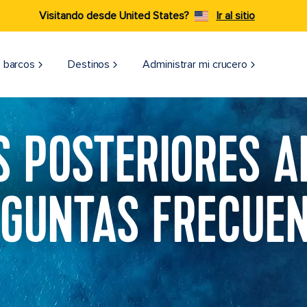
Visitando desde United States?
Ir al sitio
 barcos
Destinos
Administrar mi crucero
S POSTERIORES A
GUNTAS FRECUE