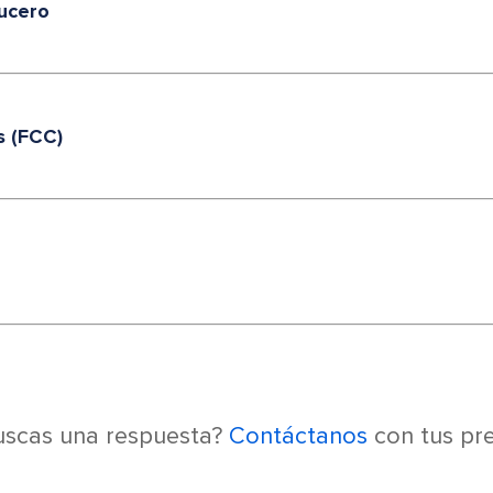
rucero
s (FCC)
uscas una respuesta?
Contáctanos
con tus pr