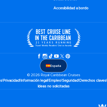
Accesibilidad a bordo
España
© 2026 Royal Caribbean Cruises
|
|
|
|
|
os
Privacidad
Información legal
Empleo
Seguridad
Derechos claves
Ideas no solicitadas