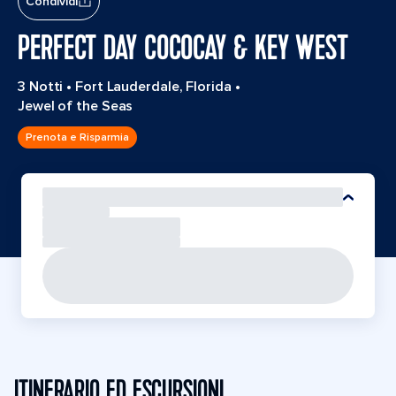
Condividi
PERFECT DAY COCOCAY & KEY WEST
3 Notti
•
Fort Lauderdale, Florida
•
Jewel of the Seas
Prenota e Risparmia
ITINERARIO ED ESCURSIONI