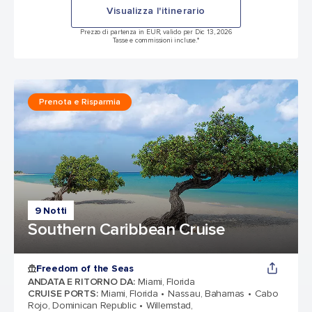
Visualizza l'itinerario
Prezzo di partenza in EUR, valido per Dic 13, 2026
Tasse e commissioni incluse.*
Prenota e Risparmia
9 Notti
Southern Caribbean Cruise
Freedom of the Seas
ANDATA E RITORNO DA
:
Miami, Florida
CRUISE PORTS
:
Miami, Florida
Nassau, Bahamas
Cabo
Rojo, Dominican Republic
Willemstad,