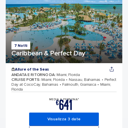
7 Notti
Caribbean & Perfect Day
Allure of the Seas
ANDATA E RITORNO DA
:
Miami, Florida
CRUISE PORTS
:
Miami, Florida
Nassau, Bahamas
Perfect
Day at CocoCay, Bahamas
Falmouth, Giamaica
Miami,
Florida
641
MEDIA A PERSONA*
€
Visualizza 3 date