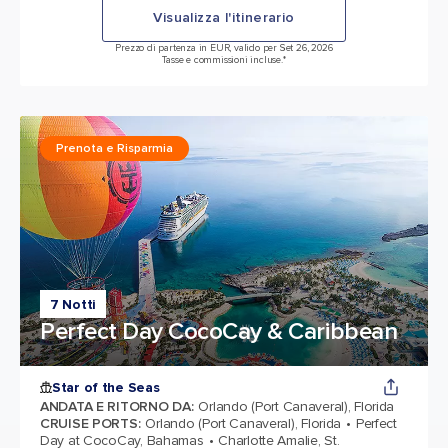
Visualizza l'itinerario
Prezzo di partenza in EUR, valido per Set 26, 2026
Tasse e commissioni incluse.*
Prenota e Risparmia
7 Notti
Perfect Day CocoCay & Caribbean
Star of the Seas
ANDATA E RITORNO DA
:
Orlando (Port Canaveral), Florida
CRUISE PORTS
:
Orlando (Port Canaveral), Florida
Perfect
Day at CocoCay, Bahamas
Charlotte Amalie, St.