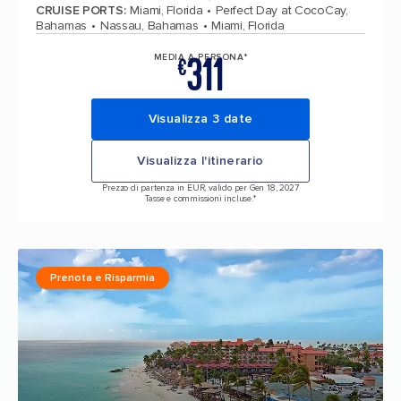
CRUISE PORTS
:
Miami, Florida
Perfect Day at CocoCay,
Bahamas
Nassau, Bahamas
Miami, Florida
311
MEDIA A PERSONA*
€
Visualizza 3 date
Visualizza l'itinerario
Prezzo di partenza in EUR, valido per Gen 18, 2027
Tasse e commissioni incluse.*
Prenota e Risparmia