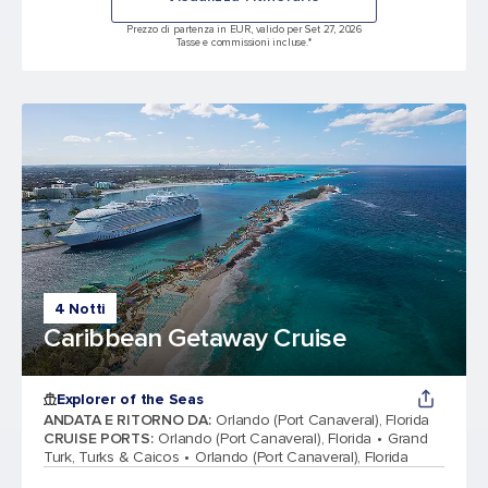
Prezzo di partenza in EUR, valido per Set 27, 2026
Tasse e commissioni incluse.*
4 Notti
Caribbean Getaway Cruise
Explorer of the Seas
ANDATA E RITORNO DA
:
Orlando (Port Canaveral), Florida
CRUISE PORTS
:
Orlando (Port Canaveral), Florida
Grand
Turk, Turks & Caicos
Orlando (Port Canaveral), Florida