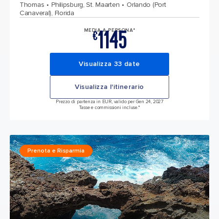
Thomas
Philipsburg, St. Maarten
Orlando (Port
Canaveral), Florida
1145
MEDIA A PERSONA*
€
Visualizza 33 date
Visualizza l'itinerario
Prezzo di partenza in EUR, valido per Gen 24, 2027
Tasse e commissioni incluse.*
Prenota e Risparmia