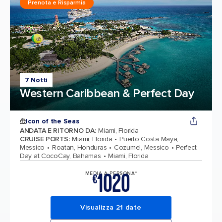
Prenota e Risparmia
7 Notti
Western Caribbean & Perfect Day
Icon of the Seas
ANDATA E RITORNO DA
:
Miami, Florida
CRUISE PORTS
:
Miami, Florida
Puerto Costa Maya,
Messico
Roatan, Honduras
Cozumel, Messico
Perfect
Day at CocoCay, Bahamas
Miami, Florida
1020
MEDIA A PERSONA*
€
Visualizza 21 date