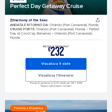
Perfect Day Getaway Cruise
Harmony of the Seas
ANDATA E RITORNO DA
:
Orlando (Port Canaveral), Florida
CRUISE PORTS
:
Orlando (Port Canaveral), Florida
Perfect
Day at CocoCay, Bahamas
Orlando (Port Canaveral),
Florida
232
MEDIA A PERSONA*
€
Visualizza 9 date
Visualizza l'itinerario
Prezzo di partenza in EUR, valido per Ott 1, 2026
Tasse e commissioni incluse.*
Prenota e Risparmia