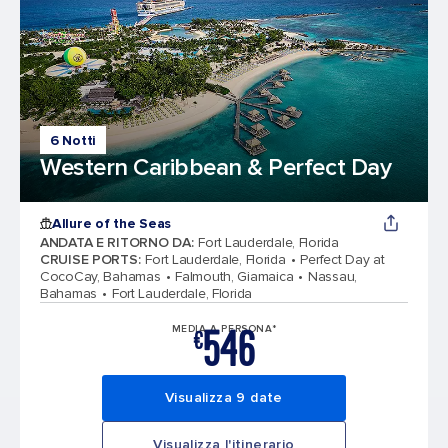
6 Notti
Western Caribbean & Perfect Day
Allure of the Seas
ANDATA E RITORNO DA
:
Fort Lauderdale, Florida
CRUISE PORTS
:
Fort Lauderdale, Florida
Perfect Day at
CocoCay, Bahamas
Falmouth, Giamaica
Nassau,
Bahamas
Fort Lauderdale, Florida
546
MEDIA A PERSONA*
€
Visualizza 9 date
Visualizza l'itinerario