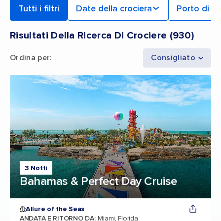
Tutti i filtri
Date della crociera
Porto di p
Risultati Della Ricerca Di Crociere
(
930
)
Ordina per
:
Consigliato
3 Notti
Bahamas & Perfect Day Cruise
Allure of the Seas
ANDATA E RITORNO DA
:
Miami, Florida