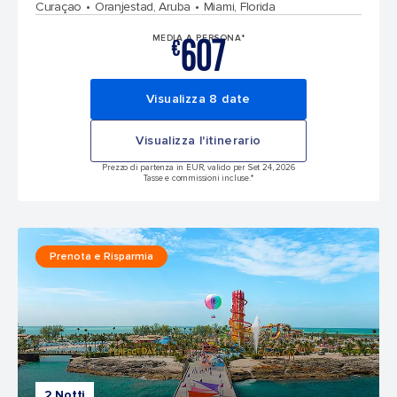
Curaçao
Oranjestad, Aruba
Miami, Florida
607
MEDIA A PERSONA*
€
Visualizza 8 date
Visualizza l'itinerario
Prezzo di partenza in EUR, valido per Set 24, 2026
Tasse e commissioni incluse.*
Prenota e Risparmia
2 Notti