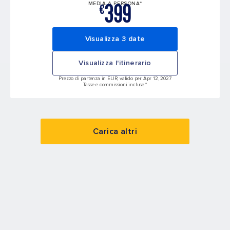
399
MEDIA A PERSONA*
€
Visualizza 3 date
Visualizza l'itinerario
Prezzo di partenza in EUR, valido per Apr 12, 2027
Tasse e commissioni incluse.*
Carica altri