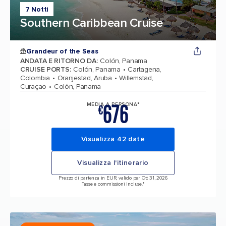
7 Notti
Southern Caribbean Cruise
Grandeur of the Seas
ANDATA E RITORNO DA
:
Colón, Panama
CRUISE PORTS
:
Colón, Panama
Cartagena,
Colombia
Oranjestad, Aruba
Willemstad,
Curaçao
Colón, Panama
676
MEDIA A PERSONA*
€
Visualizza 42 date
Visualizza l'itinerario
Prezzo di partenza in EUR, valido per Ott 31, 2026
Tasse e commissioni incluse.*