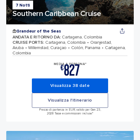
7 Notti
Southern Caribbean Cruise
Grandeur of the Seas
ANDATA E RITORNO DA
:
Cartagena, Colombia
CRUISE PORTS
:
Cartagena, Colombia
Oranjestad,
Aruba
Willemstad, Curaçao
Colón, Panama
Cartagena,
Colombia
827
MEDIA A PERSONA*
€
Visualizza 38 date
Visualizza l'itinerario
Prezzo di partenza in EUR, valido per Gen 23,
2028 Tasse e commissioni incluse.*