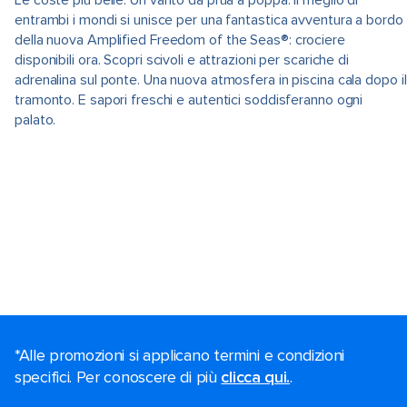
Le coste più belle. Un vanto da prua a poppa. Il meglio di
entrambi i mondi si unisce per una fantastica avventura a bordo
della nuova Amplified Freedom of the Seas®: crociere
disponibili ora. Scopri scivoli e attrazioni per scariche di
adrenalina sul ponte. Una nuova atmosfera in piscina cala dopo il
tramonto. E sapori freschi e autentici soddisferanno ogni
palato.
*Alle promozioni si applicano termini e condizioni
specifici. Per conoscere di più
clicca qui.
.