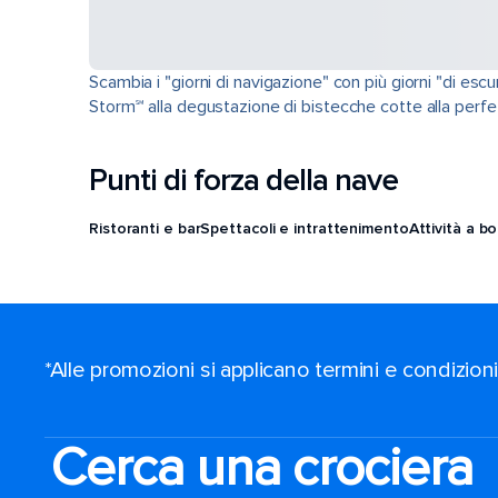
Scambia i "giorni di navigazione" con più giorni "di esc
Storm℠ alla degustazione di bistecche cotte alla perfezi
Punti di forza della nave
Ristoranti e bar
Spettacoli e intrattenimento
Attività a b
*Alle promozioni si applicano termini e condizion
Cerca una crociera