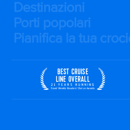
Destinazioni
Porti popolari
Pianifica la tua croc