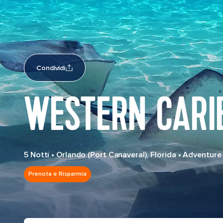
Condividi
WESTERN CARI
5 Notti
•
Orlando (Port Canaveral), Florida
•
Adventure 
Prenota e Risparmia