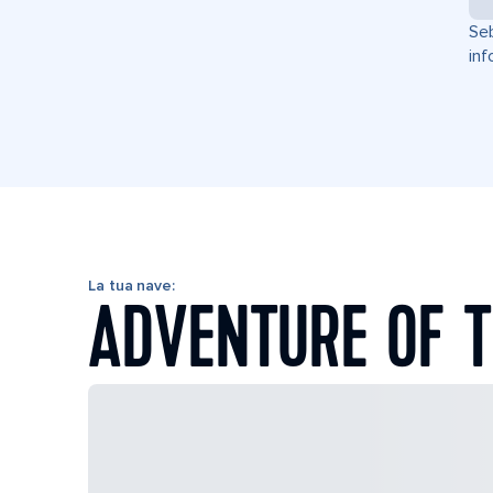
Seb
inf
La tua nave:
ADVENTURE OF T