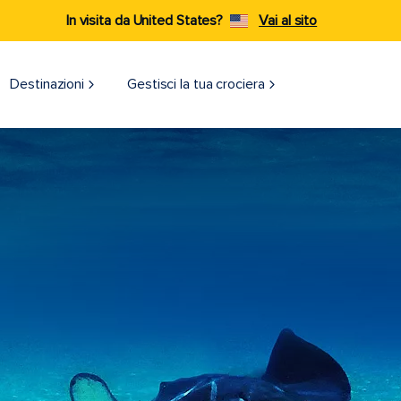
In visita da United States?
Vai al sito
Destinazioni​
Gestisci la tua crociera