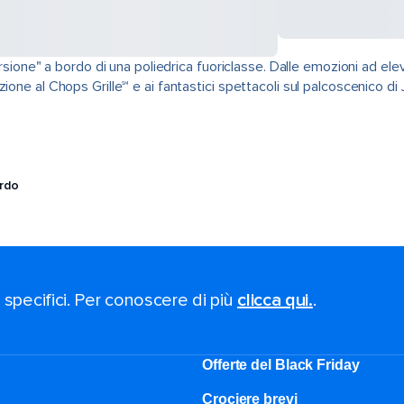
ursione" a bordo di una poliedrica fuoriclasse. Dalle emozioni ad ele
one al Chops Grille℠ e ai fantastici spettacoli sul palcoscenico di J
ordo
i specifici. Per conoscere di più
clicca qui.
.
Offerte del Black Friday
Crociere brevi​