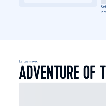
Seb
inf
La tua nave:
ADVENTURE OF T