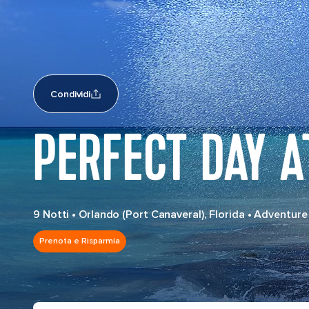
Condividi
PERFECT DAY A
9 Notti
•
Orlando (Port Canaveral), Florida
•
Adventure 
Prenota e Risparmia