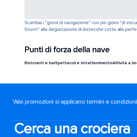
Scambia i "giorni di navigazione" con più giorni "di esc
Storm℠ alla degustazione di bistecche cotte alla perfezi
Punti di forza della nave
Ristoranti e bar
Spettacoli e intrattenimento
Attività a b
*Alle promozioni si applicano termini e condizion
Cerca una crociera