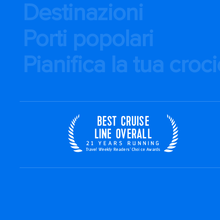
Destinazioni
Porti popolari
Pianifica la tua croc