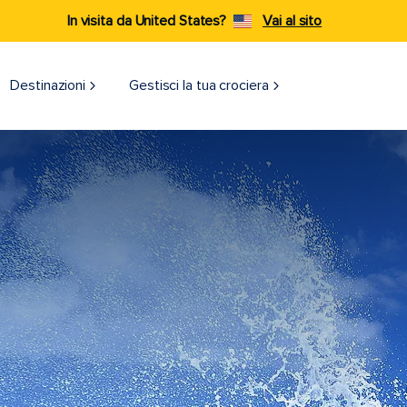
In visita da United States?
Vai al sito
Destinazioni​
Gestisci la tua crociera