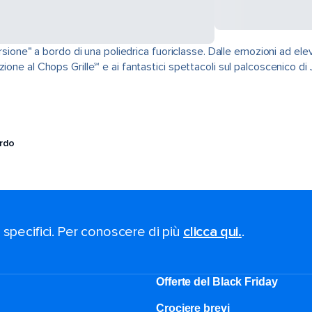
ursione" a bordo di una poliedrica fuoriclasse. Dalle emozioni ad ele
one al Chops Grille℠ e ai fantastici spettacoli sul palcoscenico di J
ordo
i specifici. Per conoscere di più
clicca qui.
.
Offerte del Black Friday
Crociere brevi​