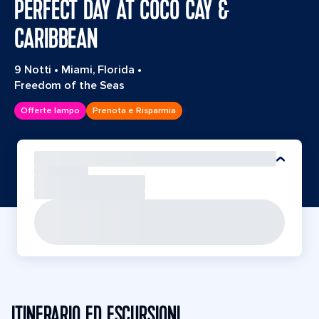
PERFECT DAY AT COCO CAY &
CARIBBEAN
9 Notti
•
Miami, Florida
•
Freedom of the Seas
Offerte lampo
Prenota e Risparmia
ITINERARIO ED ESCURSIONI