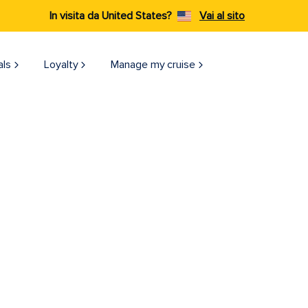
In visita da United States?
Vai al sito
als
Loyalty
Manage my cruise