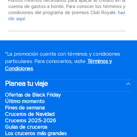
Puntos mínimos necesarios para aplicar el crédito en la
cuenta de gastos a bordo. Para conocer los términos y
condiciones del programa de premios Club Royale,
haz
clic aquí
.
*La promoción cuenta con términos y condiciones
particulares. Para conocerlos, visite
Términos y
Condiciones
.
Planea tu viaje
Ofertas de Black Friday
Último momento
Fines de semana
Cruceros de Navidad
Cruceros 2025-2026
Guías de cruceros
Los cruceros más grandes