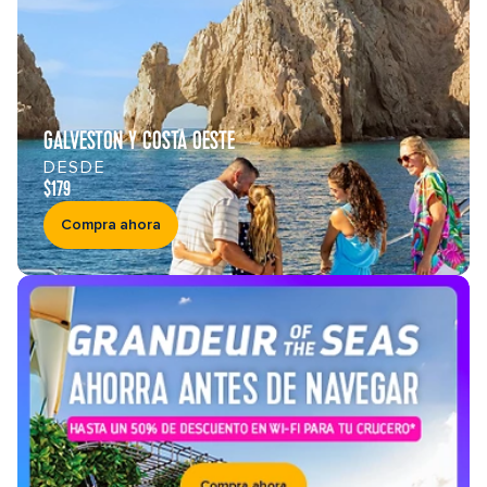
GALVESTON Y COSTA OESTE
DESDE
$179
Compra ahora