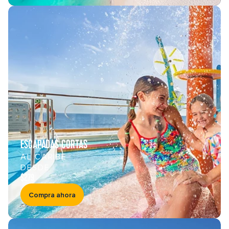
ESCAPADAS CORTAS
AL CARIBE
DESDE
$279
Compra ahora