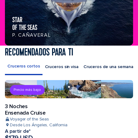
STAR
OF THE SEAS
P. CAÑAVERAL
RECOMENDADOS PARA TI
Cruceros cortos
Cruceros sin visa
Cruceros de una semana
Precio más bajo
3 Noches
Ensenada Cruise
Voyager of the Seas
Desde Los Ángeles, California
A partir de*