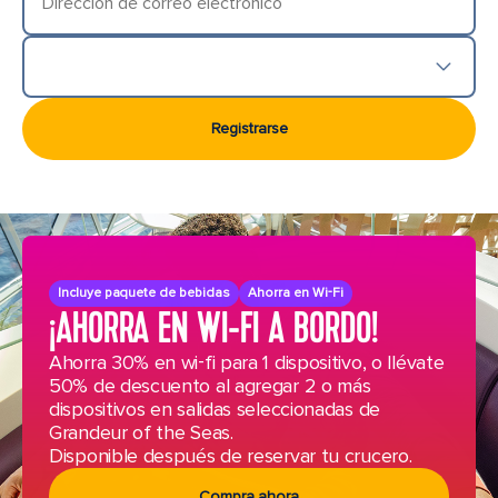
Dirección de correo electrónico
País/Ubicación
Registrarse
Incluye paquete de bebidas
Ahorra en Wi-Fi
¡AHORRA EN WI-FI A BORDO!
Ahorra 30% en wi-fi para 1 dispositivo, o llévate
50% de descuento al agregar 2 o más
dispositivos en salidas seleccionadas de
Grandeur of the Seas.
Disponible después de reservar tu crucero.
Compra ahora