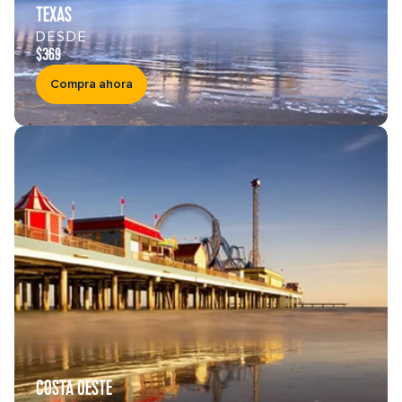
TEXAS
DESDE
$369
Compra ahora
COSTA OESTE