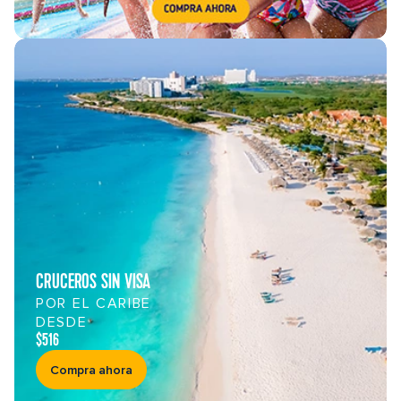
CRUCEROS SIN VISA
POR EL CARIBE
DESDE
$516
Compra ahora