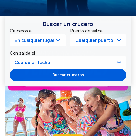
Royal
*Se aplican exclusiones.
Buscar un crucero
Cruceros a
Puerto de salida
Caribbean
En cualquier lugar
Cualquier puerto
Cruceros
Con salida el
Cualquier fecha
Buscar cruceros