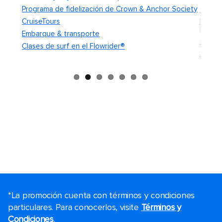
Programa de fidelización de Crown & Anchor Society
Canje 
CruiseTours
Políti
polític
Embarque & transporte
Servic
Clases de surf en el Flowrider®
Servic
*La promoción cuenta con términos y condiciones
particulares. Para conocerlos, visite
Términos y
Condiciones
.