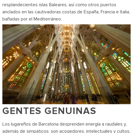
resplandecientes islas Baleares, así como otros puertos
anclados en las cautivadoras costas de España, Francia e Italia,
bañadas por el Mediterráneo.
GENTES GENUINAS
Los lugareños de Barcelona desprenden energía a raudales y,
además de simpáticos, son acogedores, intelectuales y cultos.