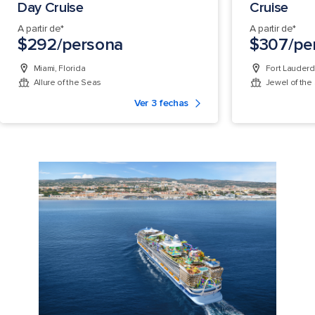
Day Cruise
Cruise
A partir de*
A partir de*
$292/persona
$307/pe
Miami, Florida
Fort Lauderda
Allure of the Seas
Jewel of the
Ver 3 fechas