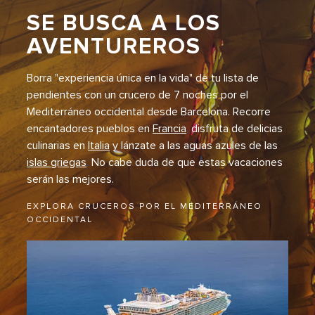
SE BUSCA A LOS
AVENTUREROS
Borra "experiencia única en la vida" de tu lista de
pendientes con un crucero de 7 noches por el
Mediterráneo occidental desde Barcelona. Recorre
encantadores pueblos en
Francia
,
disfruta de delicias
culinarias en
Italia
y lánzate a las aguas azules de las
islas griegas
.
No cabe duda de que estas vacaciones
serán las mejores.
EXPLORA CRUCEROS POR EL MEDITERRÁNEO
OCCIDENTAL